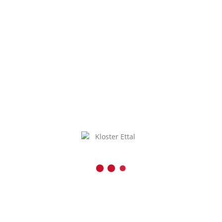
m Ettal überzeugt!
Mehr laden
tgaben