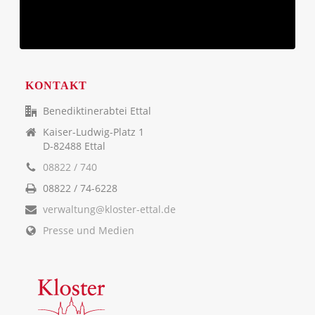
KONTAKT
Benediktinerabtei Ettal
Kaiser-Ludwig-Platz 1
D-82488 Ettal
08822 / 740
08822 / 74-6228
verwaltung@kloster-ettal.de
Presse und Medien