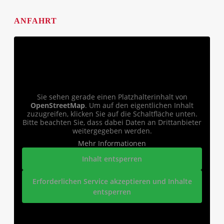
ANFAHRT
Sie sehen gerade einen Platzhalterinhalt von
OpenStreetMap
. Um auf den eigentlichen Inhalt
zuzugreifen, klicken Sie auf die Schaltfläche unten.
Bitte beachten Sie, dass dabei Daten an Drittanbieter
weitergegeben werden.
Mehr Informationen
Inhalt entsperren
Erforderlichen Service akzeptieren und Inhalte
entsperren