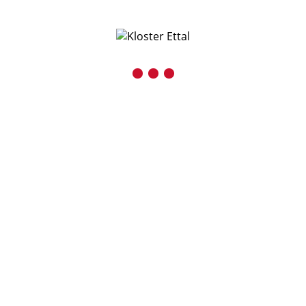
KONTAKT
Benediktinerabtei Ettal
Kaiser-Ludwig-Platz 1
D-82488 Ettal
08822 / 740
08822 / 74-6228
Inhalt entsperren
verwaltung@kloster-ettal.
Presse und Medien
Erforderlichen Service
akzeptieren und
Inhalte entsperren