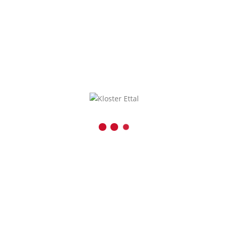
NEUE SCHÜLERSPRECHER UND BERATUNGSTEAM FÜR DAS SCHULJAHR 2026/27
KONTAKT
Benediktinerabtei Ettal
Kaiser-Ludwig-Platz 1
D-82488 Ettal
08822 / 740