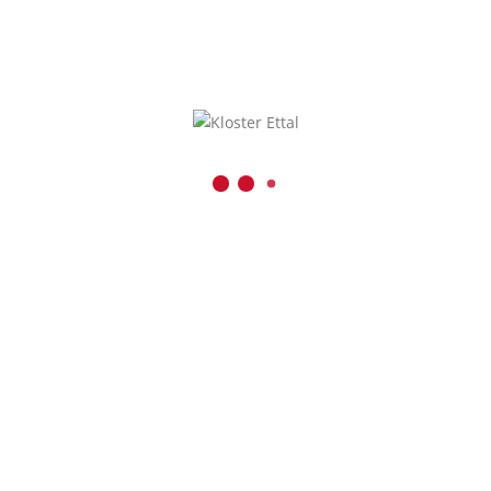
KONTAKT
Benediktinerabtei Ettal
Kaiser-Ludwig-Platz 1
D-82488 Ettal
08822 / 740
08822 / 74-6228
Inhalt entsperren
verwaltung@kloster-etta
Presse und Medien
Erforderlichen
r
Service akzeptieren
und Inhalte
entsperren