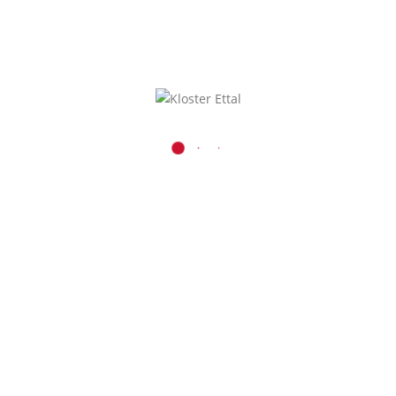
KONTAKT
Benediktinerabtei Ettal
Kaiser-Ludwig-Platz 1
D-82488 Ettal
08822 / 740
08822 / 74-6228
Inhalt entsperren
verwaltung@kloster-etta
Presse und Medien
Erforderlichen
r
Service akzeptieren
und Inhalte
entsperren