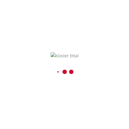
NEUE SCHÜLERSPRECHER UND BERATUNGSTEAM FÜR DAS SCHULJAHR 2026/27
KONTAKT
Benediktinerabtei Ettal
Kaiser-Ludwig-Platz 1
D-82488 Ettal
08822 / 740