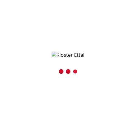
OpenStreetMap
. Um auf den eigentlichen Inhalt
zuzugreifen, klicken Sie auf die Schaltfläche unten. Bitte
beachten Sie, dass dabei Daten an Drittanbieter
weitergegeben werden.
Mehr Informationen
Inhalt entsperren
Erforderlichen Service akzeptieren und Inhalte
entsperren
Kontakt
Benediktinerabtei Ettal
Kaiser-Ludwig-Platz 1