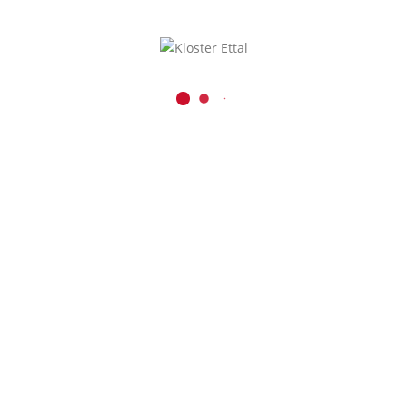
Kaiser-Ludwig-Platz 1
D-82488 Ettal
08822 / 740
08822 / 74-6228
Inhalt entsperren
verwaltung@kloster-etta
Presse und Medien
Erforderlichen
r
Service akzeptieren
und Inhalte
entsperren
schutz
|
Impressum