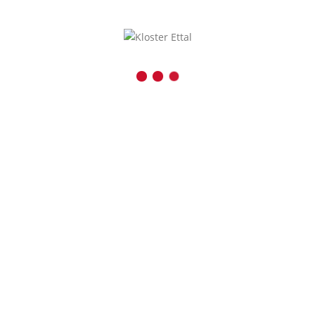
Kaiser-Ludwig-Platz 1
D-82488 Ettal
08822 / 740
08822 / 74-6228
Inhalt entsperren
verwaltung@kloster-etta
Presse und Medien
Erforderlichen
r
Service akzeptieren
und Inhalte
entsperren
schutz
|
Impressum