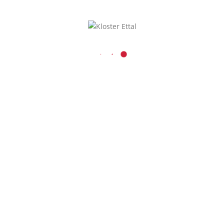
Kaiser-Ludwig-Platz 1
D-82488 Ettal
08822 / 740
08822 / 74-6228
Inhalt entsperren
verwaltung@kloster-etta
Presse und Medien
Erforderlichen
r
Service akzeptieren
und Inhalte
entsperren
schutz
|
Impressum