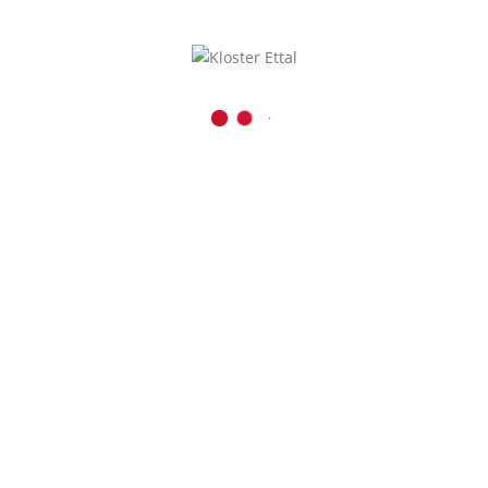
Kaiser-Ludwig-Platz 1
D-82488 Ettal
08822 / 740
08822 / 74-6228
Inhalt entsperren
verwaltung@kloster-etta
Presse und Medien
Erforderlichen
r
Service akzeptieren
und Inhalte
entsperren
schutz
|
Impressum