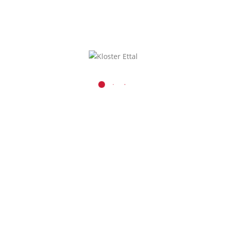
KONTAKT
Benediktinerabtei Ettal
Kaiser-Ludwig-Platz 1
D-82488 Ettal
08822 / 740
08822 / 74-6228
Inhalt entsperren
verwaltung@kloster-etta
Presse und Medien
Erforderlichen
r
Service akzeptieren
und Inhalte
entsperren