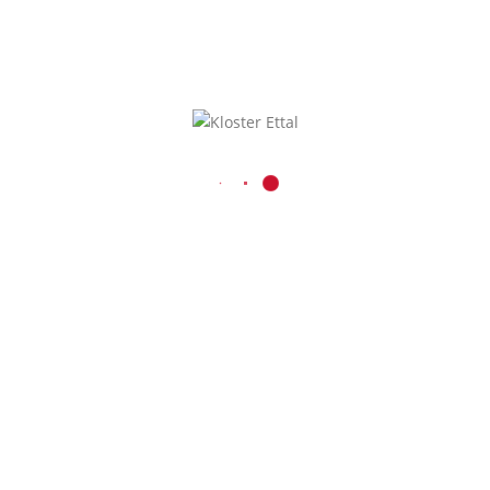
KONTAKT
Benediktinerabtei Ettal
Kaiser-Ludwig-Platz 1
D-82488 Ettal
08822 / 740
08822 / 74-6228
Inhalt entsperren
verwaltung@kloster-etta
Presse und Medien
Erforderlichen
r
Service akzeptieren
und Inhalte
entsperren