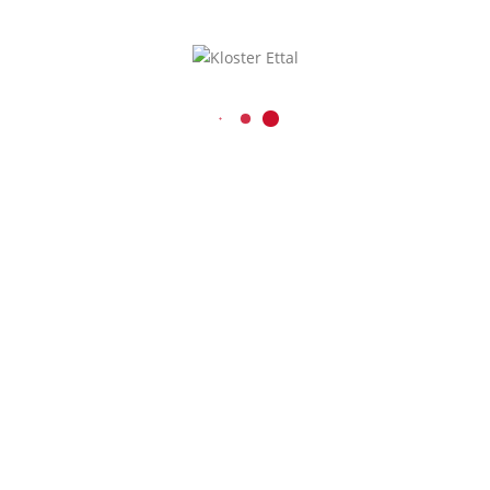
KONTAKT
Benediktinerabtei Ettal
eetMap
. Um auf den
ltfläche unten. Bitte
Kaiser-Ludwig-Platz 1
D-82488 Ettal
ergegeben werden.
08822 / 740
08822 / 74-6228
verwaltung@kloster-etta
rren
Presse und Medien