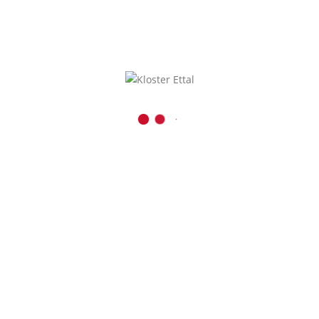
KONTAKT
Benediktinerabtei Ettal
Kaiser-Ludwig-Platz 1
D-82488 Ettal
08822 / 740
08822 / 74-6228
Inhalt entsperren
verwaltung@kloster-etta
Presse und Medien
Erforderlichen
r
Service akzeptieren
und Inhalte
entsperren