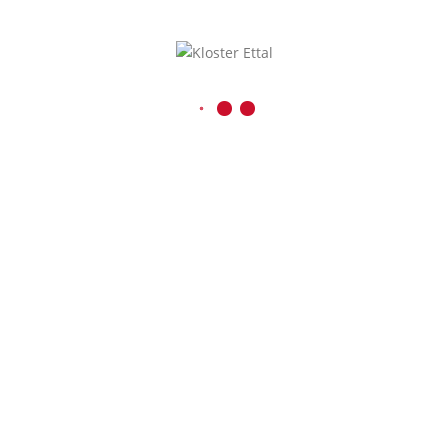
Kaiser-Ludwig-Platz 1
D-82488 Ettal
08822 / 740
08822 / 74-6228
Inhalt entsperren
verwaltung@kloster-etta
Presse und Medien
Erforderlichen
r
Service akzeptieren
und Inhalte
entsperren
schutz
|
Impressum