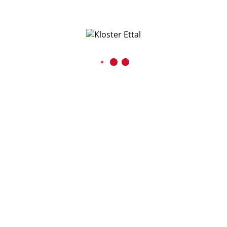
Mehr Informationen
Inhalt entsperren
Erforderlichen Service akzeptieren und Inhalte
entsperren
Kontakt
Benediktinerabtei Ettal
Kaiser-Ludwig-Platz 1
D-82488 Ettal
08822 / 740
08822 / 74-6228
verwaltung@kloster-ettal.de
Presse und Medien