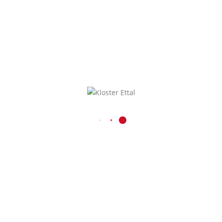
NEUESTE BEITRÄGE
NEUE SCHÜLERSPRECHER UND BERATUNGSTEAM FÜR DAS SCHULJAHR 2026/27
KONTAKT
Benediktinerabtei Ettal
Kaiser-Ludwig-Platz 1
D-82488 Ettal
08822 / 740