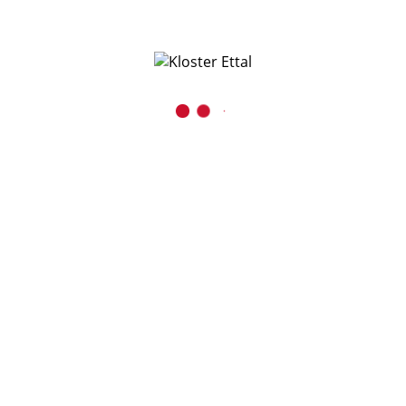
Mehr Informationen
Inhalt entsperren
Erforderlichen Service akzeptieren und Inhalte
entsperren
Kontakt
Benediktinerabtei Ettal
Kaiser-Ludwig-Platz 1
D-82488 Ettal
08822 / 740
08822 / 74-6228
verwaltung@kloster-ettal.de
Presse und Medien