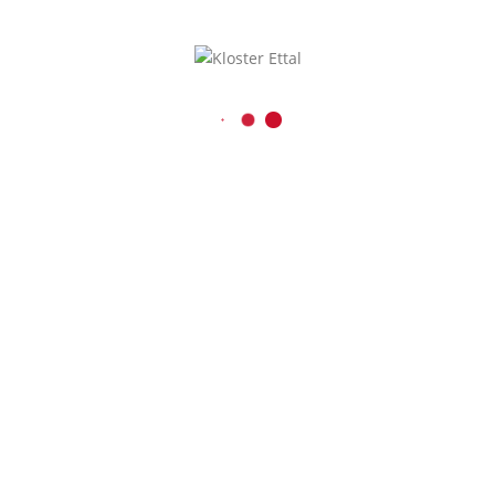
Kaiser-Ludwig-Platz 1
D-82488 Ettal
08822 / 740
08822 / 74-6228
Inhalt entsperren
verwaltung@kloster-etta
Presse und Medien
Erforderlichen
r
Service akzeptieren
und Inhalte
entsperren
schutz
|
Impressum