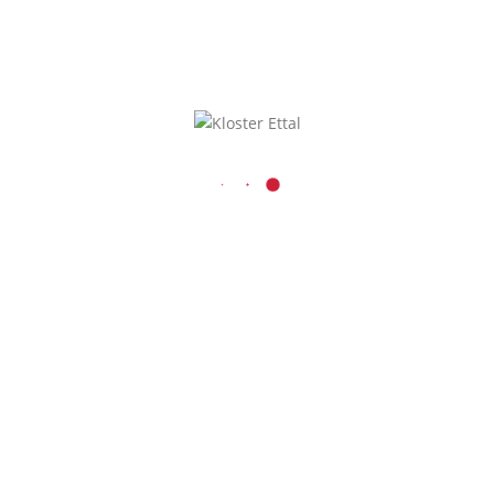
KONTAKT
Benediktinerabtei Ettal
Kaiser-Ludwig-Platz 1
D-82488 Ettal
08822 / 740
08822 / 74-6228
Inhalt entsperren
verwaltung@kloster-etta
Presse und Medien
Erforderlichen
r
Service akzeptieren
und Inhalte
entsperren